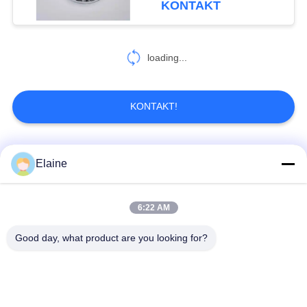
KONTAKT
5
loading...
Abhärtungsvertreter
KONTAKT!
Beliebte Kategorien
Alle
Elaine
42
Acrylverarbeitungs-
Kalziumzink-
6:22 AM
PVC-Hitzestabilisator
Hilfe für PVC
Stabilisator
Good day, what product are you looking for?
PVCverbundkörnchen
UPVC-Einbauteile
Führung basierte
Industrielles