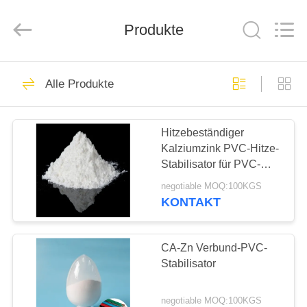
Liancheng
Chemical
Co.,
Produkte
Ltd..
All
Rights
Reserved.
HAUS
94
Alle Produkte
PVC-
PRODUKTE
Hitzestabilisator
Hitzebeständiger
Kalziumzink PVC-Hitze-
ÜBER
Stabilisator für PVC-
UNS
Einspritzung
negotiable MOQ:100KGS
Extrustions-Produkte
KONTAKT
73
FABRIK-
Kalziumzink-
AUSFLUG
CA-Zn Verbund-PVC-
Stabilisator
Stabilisator
QUALITÄTSKONTROLLE
negotiable MOQ:100KGS