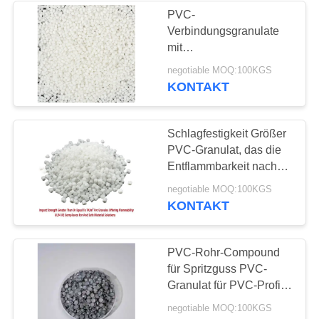
PVC-
Verbindungsgranulate
17
mit
Temperaturbeständigkeit
negotiable MOQ:100KGS
PVC-Schmiermittel
von 80 °C
KONTAKT
Aufprallfestigkeit PVC-
Verbindung für
Injektions-PVC-Fittings
Schlagfestigkeit Größer
PVC-Granulat, das die
Entflammbarkeit nach
UL-Standard für Draht
18
negotiable MOQ:100KGS
und Kabel bietet
KONTAKT
Auswirkungsmodifiziere
für PVC
PVC-Rohr-Compound
für Spritzguss PVC-
Granulat für PVC-Profile
und -Rohre
negotiable MOQ:100KGS