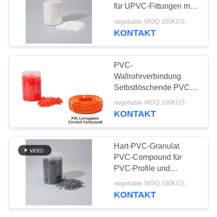
PRIVACY
für UPVC-Fittungen mit
POLICY
chemischer und
negotiable MOQ:100KGS
alterungsbeständiger
KONTAKT
51
Beständigkeit
Führung basierte
PVC-
PVC-Stabilisator
Wallrohrverbindung
Selbstlöschende PVC-
Faltkabel Elektrokabel
negotiable MOQ:100KGS
Wallrohrverbindung
KONTAKT
11
Hart-PVC-Granulat
Industrielles
PVC-Compound für
PVC-Profile und
Plastifiziermittel
Spritzguss-PVC-
negotiable MOQ:100KGS
Rohrverbindungsstücke
KONTAKT