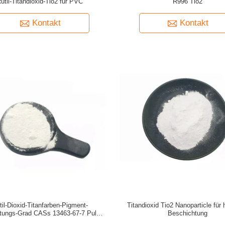
util-Titandioxid-Tio2 für PVC
R996 Tio2
Kontakt
Kontakt
til-Dioxid-Titanfarben-Pigment-
Titandioxid Tio2 Nanoparticle für 
tungs-Grad CASs 13463-67-7 Pulver-
Beschichtung
Tio2