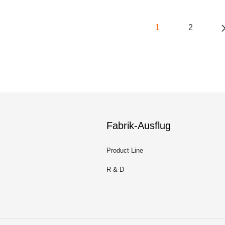
1
2
Fabrik-Ausflug
Product Line
R & D