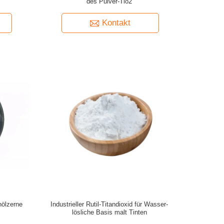
des Pulver-Tio2
Kontakt
hölzerne
Industrieller Rutil-Titandioxid für Wasser-
lösliche Basis malt Tinten