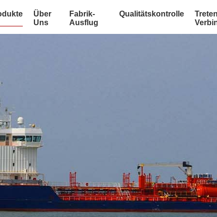
odukte
Über
Fabrik-
Qualitätskontrolle
Treten
Uns
Ausflug
Verbi