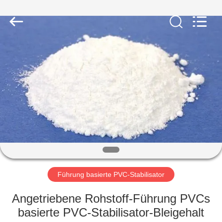
Liancheng
Chemical
Co.,
Ltd..
All
Rights
Reserved.
HAUS
PRODUKTE
ÜBER
UNS
FABRIK-
AUSFLUG
Führung basierte PVC-Stabilisator
Angetriebene Rohstoff-Führung PVCs
QUALITÄTSKONTROLLE
basierte PVC-Stabilisator-Bleigehalt