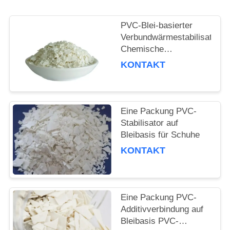
PRIVACY
POLICY
PVC-Blei-basierter
Verbundwärmestabilisator
Chemische
Zusatzstoffe Blei-Salz-
KONTAKT
Verbindungstabilisator
Eine Packung PVC-
Stabilisator auf
Bleibasis für Schuhe
KONTAKT
Eine Packung PVC-
Additivverbindung auf
Bleibasis PVC-