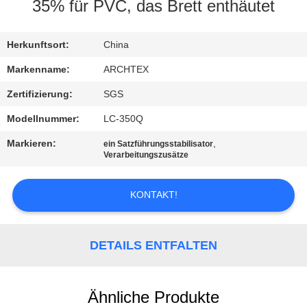
35% für PVC, das Brett enthäutet
TRETEN
SIE
Herkunftsort:
China
MIT
Markenname:
ARCHTEX
UNS
Zertifizierung:
SGS
IN
Modellnummer:
LC-350Q
VERBINDUNG
Markieren:
,
ein Satzführungsstabilisator
Verarbeitungszusätze
FORDERN
KONTAKT!
SIE EIN
ZITAT
DETAILS ENTFALTEN
SITEMAP
Ähnliche Produkte