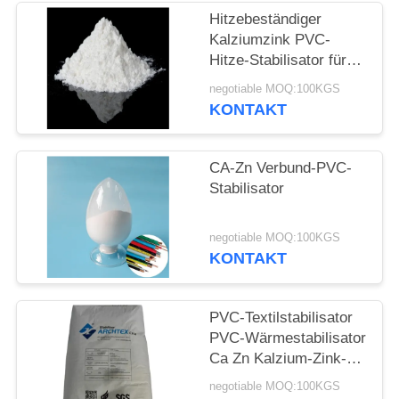
PRIVACY
Hitzebeständiger
POLICY
Kalziumzink PVC-
Hitze-Stabilisator für
PVC-Einspritzung
negotiable MOQ:100KGS
Extrustions-Produkte
KONTAKT
CA-Zn Verbund-PVC-
Stabilisator
negotiable MOQ:100KGS
KONTAKT
PVC-Textilstabilisator
PVC-Wärmestabilisator
Ca Zn Kalzium-Zink-
Verbundstabilisator
negotiable MOQ:100KGS