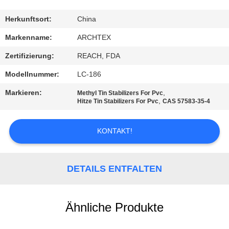
TRETEN
Herkunftsort:
China
SIE
Markenname:
ARCHTEX
MIT
Zertifizierung:
REACH, FDA
UNS
Modellnummer:
LC-186
IN
Markieren:
,
Methyl Tin Stabilizers For Pvc
VERBINDUNG
,
Hitze Tin Stabilizers For Pvc
CAS 57583-35-4
KONTAKT!
FORDERN
SIE EIN
ZITAT
DETAILS ENTFALTEN
SITEMAP
Ähnliche Produkte