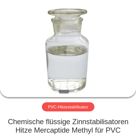
Liancheng
Chemical
Co.,
Ltd..
All
Rights
Reserved.
HAUS
PRODUKTE
ÜBER
UNS
FABRIK-
AUSFLUG
PVC-Hitzestabilisator
Chemische flüssige Zinnstabilisatoren
QUALITÄTSKONTROLLE
Hitze Mercaptide Methyl für PVC