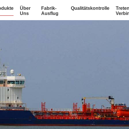
odukte
Über
Fabrik-
Qualitätskontrolle
Treten
Uns
Ausflug
Verbi