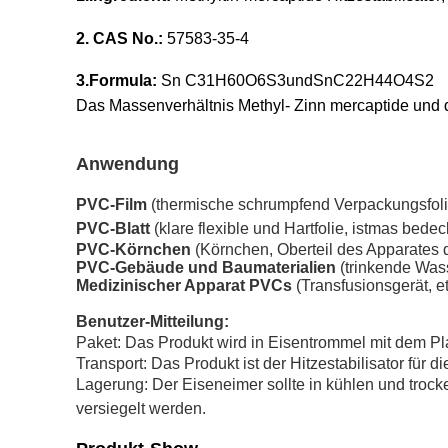
2. CAS No.:
57583-35-4
3.Formula:
Sn C31H60O6S3undSnC22H44O4S2
Das Massenverhältnis Methyl- Zinn mercaptide und d
Anwendung
PVC-Film
(thermische schrumpfend Verpackungsfolie
PVC-Blatt
(klare flexible und Hartfolie, istmas bede
PVC-Körnchen
(Körnchen, Oberteil des Apparates d
PVC-Gebäude und Baumaterialien
(trinkende Wass
Medizinischer Apparat PVCs
(Transfusionsgerät, e
Benutzer-Mitteilung:
Paket: Das Produkt wird in Eisentrommel mit dem Pl
Transport: Das Produkt ist der Hitzestabilisator für 
Lagerung: Der Eiseneimer sollte in kühlen und trock
versiegelt werden.