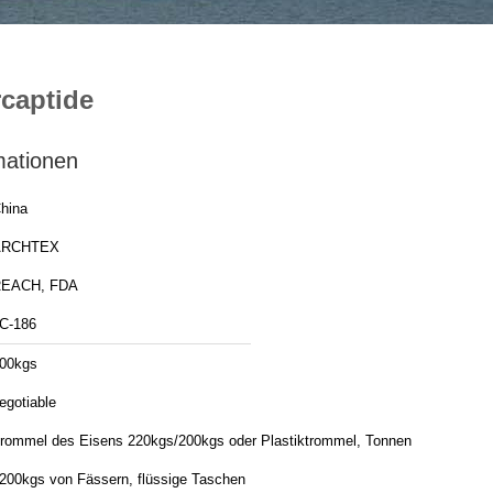
rcaptide
mationen
hina
ARCHTEX
EACH, FDA
C-186
00kgs
egotiable
rommel des Eisens 220kgs/200kgs oder Plastiktrommel, Tonnen
200kgs von Fässern, flüssige Taschen