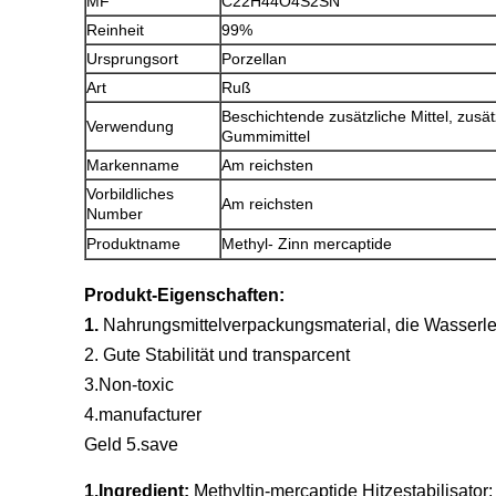
MF
C22H44O4S2SN
Reinheit
99%
Ursprungsort
Porzellan
Art
Ruß
Beschichtende zusätzliche Mittel, zusätz
Verwendung
Gummimittel
Markenname
Am reichsten
Vorbildliches
Am reichsten
Number
Produktname
Methyl- Zinn mercaptide
Produkt-Eigenschaften:
1.
Nahrungsmittelverpackungsmaterial, die Wasserl
2. Gute Stabilität und transparcent
3.Non-toxic
4.manufacturer
Geld 5.save
1.Ingredient:
Methyltin-mercaptide Hitzestabilisator; 