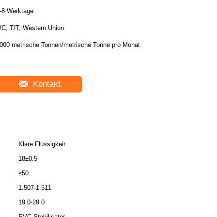
-8 Werktage
/C, T/T, Western Union
000 metrische Tonnen/metrische Tonne pro Monat
Kontakt
Klare Flüssigkeit
18±0.5
≤50
1.507-1.511
19.0-29.0
PVC-Stabilisator