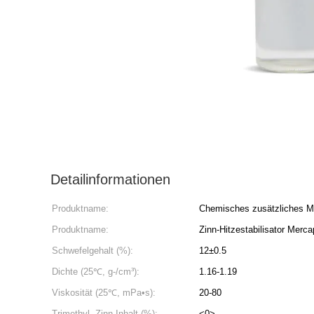
Detailinformationen
Produktname:
Chemisches zusätzliches Mi
Produktname:
Zinn-Hitzestabilisator Merca
Schwefelgehalt (%):
12±0.5
Dichte (25℃, g-/cm³):
1.16-1.19
Viskosität (25℃, mPa•s):
20-80
Trimethyl- Zinn-Inhalt (%):
<0>