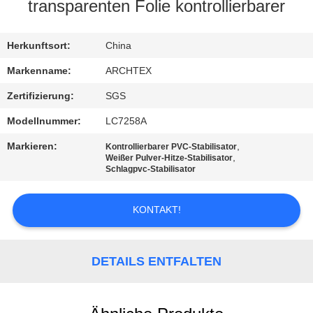
transparenten Folie kontrollierbarer
TRETEN
SIE
Herkunftsort:
China
MIT
Markenname:
ARCHTEX
UNS
Zertifizierung:
SGS
IN
Modellnummer:
LC7258A
VERBINDUNG
Markieren:
,
Kontrollierbarer PVC-Stabilisator
,
Weißer Pulver-Hitze-Stabilisator
Schlagpvc-Stabilisator
FORDERN
SIE EIN
KONTAKT!
ZITAT
DETAILS ENTFALTEN
SITEMAP