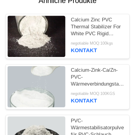
Ähnliche Produkte
PRIVACY
POLICY
Calcium Zinc PVC
Thermal Stabilizer For
White PVC Rigid
Profile Calcium Zinc
negotiable MOQ:100kgs
Stabilizer For Pvc
KONTAKT
Rigid Pipe Sheet WPC
Calcium-Zink-Ca/Zn-
PVC-
Wärmeverbindungstabilisato
für Rohrverbindungen
negotiable MOQ:100KGS
Ca Zn-PVC-Wärme-
KONTAKT
Stabilisator für PVC-
Profile
PVC-
Wärmestabilisatorpulver
für PVC-Schlauch