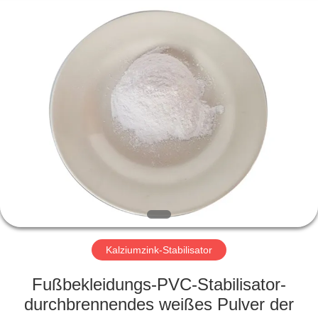
Liancheng
Chemical
Co.,
Ltd..
All
Rights
Reserved.
HAUS
PRODUKTE
ÜBER
UNS
FABRIK-
AUSFLUG
Kalziumzink-Stabilisator
Fußbekleidungs-PVC-Stabilisator-
QUALITÄTSKONTROLLE
durchbrennendes weißes Pulver der