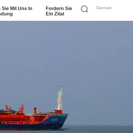
German
 Sie Mit Uns In
Fordern Sie
ndung
Ein Zitat