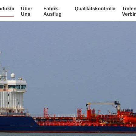
odukte
Über
Fabrik-
Qualitätskontrolle
Treten
Uns
Ausflug
Verbi