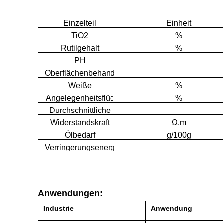
Einzelteil
Einheit
TiO2
%
Rutilgehalt
%
PH
Oberflächenbehand
lung
Weiße
%
Angelegenheitsflüc
%
htiger stoff an 105℃
Durchschnittliche
Teilchengröße
Widerstandskraft
Ω.m
Ölbedarf
g/100g
Verringerungsenerg
ie
Anwendungen:
Industrie
Anwendung