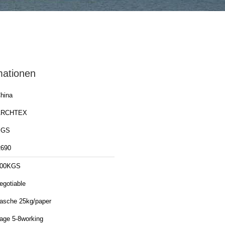
mationen
hina
ARCHTEX
SGS
690
100KGS
egotiable
asche 25kg/paper
age 5-8working