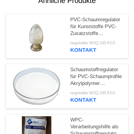
Ähnliche Produkte
PRIVACY
POLICY
PVC-Schaumregulator
für Kunststoffe PVC-
Zusatzstoffe
Schaumblatt-
negotiable MOQ:100 KGS
Schaumregulator
KONTAKT
Schaumstoffregulator
für PVC-Schaumprofile
Akrylpolymer
Hilfsmittel für
negotiable MOQ:100 KGS
Schaumbrett
KONTAKT
WPC-
Verarbeitungshilfe als
Schaumstoffregulator