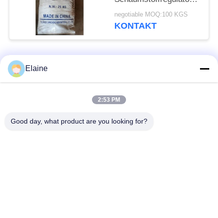
für PVC-Schaumstoff-
negotiable MOQ:100 KGS
Extrusionsschaumstoffregul
KONTAKT
Pvc-
Schaumstoffstabilisator
Beliebte Kategorien
Alle
Elaine
Kalziumzink-
2:53 PM
PVC-Hitzestabilisator
Stabilisator
Good day, what product are you looking for?
PVCverbundkörnchen
UPVC-Einbauteile
Führung basierte
Industrielles
PVC-Stabilisator
Plastifiziermittel
Auswirkungsmodifizierer
PVC-Schmiermittel