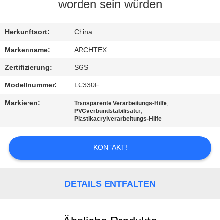
worden sein würden
TRETEN
SIE
Herkunftsort:
China
MIT
Markenname:
ARCHTEX
UNS
Zertifizierung:
SGS
IN
Modellnummer:
LC330F
VERBINDUNG
Markieren:
,
Transparente Verarbeitungs-Hilfe
,
PVCverbundstabilisator
Plastikacrylverarbeitungs-Hilfe
FORDERN
SIE EIN
KONTAKT!
ZITAT
DETAILS ENTFALTEN
SITEMAP