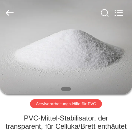
Liancheng
Chemical
Co.,
Ltd..
All
Rights
Reserved.
HAUS
PRODUKTE
ÜBER
UNS
FABRIK-
AUSFLUG
Acrylverarbeitungs-Hilfe für PVC
PVC-Mittel-Stabilisator, der
QUALITÄTSKONTROLLE
transparent, für Celluka/Brett enthäutet