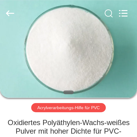
Liancheng
Chemical
Co.,
Ltd..
All
Rights
Reserved.
HAUS
PRODUKTE
ÜBER
UNS
FABRIK-
AUSFLUG
Acrylverarbeitungs-Hilfe für PVC
Oxidiertes Polyäthylen-Wachs-weißes
QUALITÄTSKONTROLLE
Pulver mit hoher Dichte für PVC-