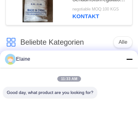
für PVC-Schaumstoff-
negotiable MOQ:100 KGS
Extrusionsschaumstoffregul
KONTAKT
Pvc-
Schaumstoffstabilisator
Beliebte Kategorien
Alle
Elaine
Kalziumzink-
PVC-Hitzestabilisator
Stabilisator
11:33 AM
PVCverbundkörnchen
UPVC-Einbauteile
Good day, what product are you looking for?
Führung basierte
Industrielles
PVC-Stabilisator
Plastifiziermittel
Auswirkungsmodifizierer
PVC-Schmiermittel