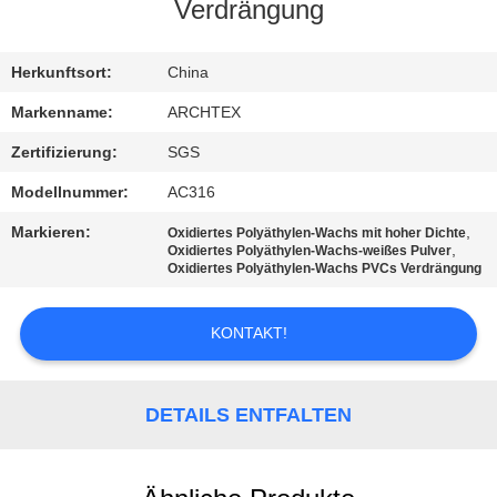
Verdrängung
TRETEN
SIE
Herkunftsort:
China
MIT
Markenname:
ARCHTEX
UNS
Zertifizierung:
SGS
IN
Modellnummer:
AC316
VERBINDUNG
Markieren:
,
Oxidiertes Polyäthylen-Wachs mit hoher Dichte
,
Oxidiertes Polyäthylen-Wachs-weißes Pulver
Oxidiertes Polyäthylen-Wachs PVCs Verdrängung
FORDERN
SIE EIN
KONTAKT!
ZITAT
DETAILS ENTFALTEN
SITEMAP