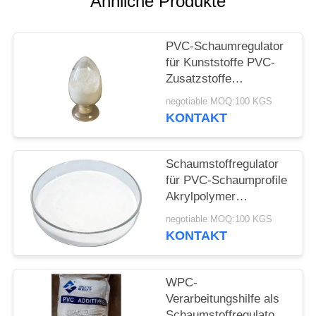
Ähnliche Produkte
PRIVACY
POLICY
PVC-Schaumregulator
für Kunststoffe PVC-
Zusatzstoffe
Schaumblatt-
negotiable MOQ:100 KGS
Schaumregulator
KONTAKT
Schaumstoffregulator
für PVC-Schaumprofile
Akrylpolymer
Hilfsmittel für
negotiable MOQ:100 KGS
Schaumbrett
KONTAKT
WPC-
Verarbeitungshilfe als
Schaumstoffregulator