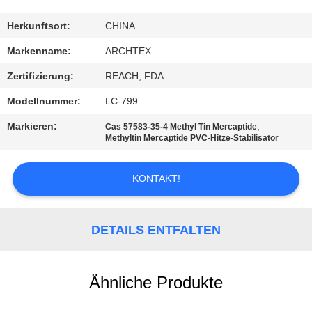
TRETEN
Herkunftsort:
CHINA
SIE
Markenname:
ARCHTEX
MIT
Zertifizierung:
REACH, FDA
UNS
Modellnummer:
LC-799
IN
Markieren:
,
Cas 57583-35-4 Methyl Tin Mercaptide
VERBINDUNG
Methyltin Mercaptide PVC-Hitze-Stabilisator
KONTAKT!
FORDERN
SIE EIN
ZITAT
DETAILS ENTFALTEN
SITEMAP
Ähnliche Produkte