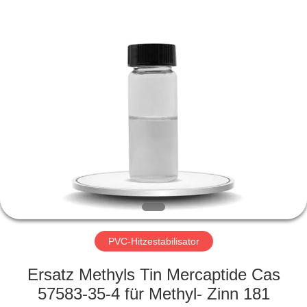
Liancheng
Chemical
Co.,
Ltd..
All
Rights
Reserved.
HAUS
PRODUKTE
ÜBER
UNS
FABRIK-
AUSFLUG
PVC-Hitzestabilisator
Ersatz Methyls Tin Mercaptide Cas
QUALITÄTSKONTROLLE
57583-35-4 für Methyl- Zinn 181