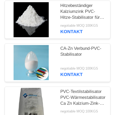
PRIVACY
Hitzebeständiger
POLICY
Kalziumzink PVC-
Hitze-Stabilisator für
PVC-Einspritzung
negotiable MOQ:100KGS
Extrustions-Produkte
KONTAKT
CA-Zn Verbund-PVC-
Stabilisator
negotiable MOQ:100KGS
KONTAKT
PVC-Textilstabilisator
PVC-Wärmestabilisator
Ca Zn Kalzium-Zink-
Verbundstabilisator
negotiable MOQ:100KGS