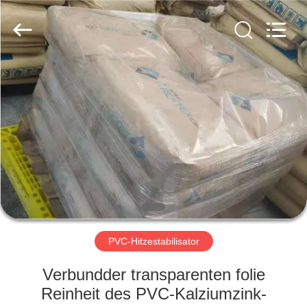
Liancheng
Chemical
Co.,
Ltd..
All
Rights
Reserved.
HAUS
PRODUKTE
ÜBER
UNS
FABRIK-
AUSFLUG
PVC-Hitzestabilisator
Verbundder transparenten folie
QUALITÄTSKONTROLLE
Reinheit des PVC-Kalziumzink-