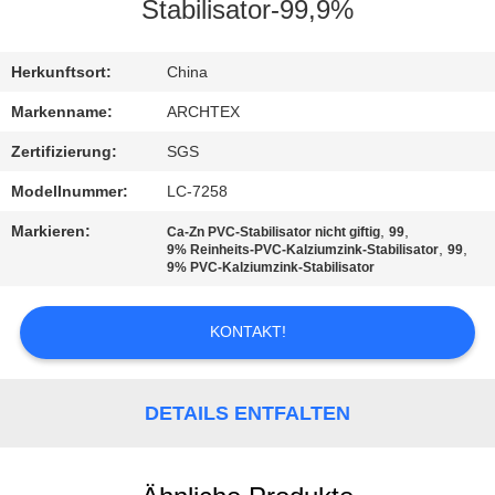
Stabilisator-99,9%
TRETEN
SIE
Herkunftsort:
China
MIT
Markenname:
ARCHTEX
UNS
Zertifizierung:
SGS
IN
Modellnummer:
LC-7258
VERBINDUNG
Markieren:
,
,
Ca-Zn PVC-Stabilisator nicht giftig
99
,
,
9% Reinheits-PVC-Kalziumzink-Stabilisator
99
9% PVC-Kalziumzink-Stabilisator
FORDERN
SIE EIN
KONTAKT!
ZITAT
DETAILS ENTFALTEN
SITEMAP