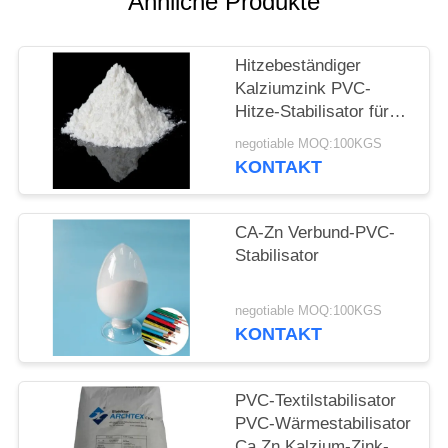
Ähnliche Produkte
PRIVACY
POLICY
Hitzebeständiger
Kalziumzink PVC-
Hitze-Stabilisator für
PVC-Einspritzung
negotiable MOQ:100KGS
Extrustions-Produkte
KONTAKT
CA-Zn Verbund-PVC-
Stabilisator
negotiable MOQ:100KGS
KONTAKT
PVC-Textilstabilisator
PVC-Wärmestabilisator
Ca Zn Kalzium-Zink-