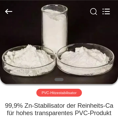
Liancheng
Chemical
Co.,
Ltd..
All
Rights
Reserved.
HAUS
PRODUKTE
ÜBER
UNS
FABRIK-
AUSFLUG
PVC-Hitzestabilisator
99,9% Zn-Stabilisator der Reinheits-Ca
QUALITÄTSKONTROLLE
für hohes transparentes PVC-Produkt