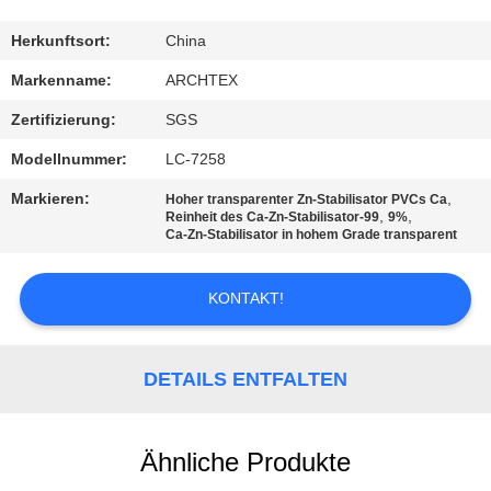
TRETEN
Herkunftsort:
China
SIE
Markenname:
ARCHTEX
MIT
Zertifizierung:
SGS
UNS
Modellnummer:
LC-7258
IN
Markieren:
,
Hoher transparenter Zn-Stabilisator PVCs Ca
VERBINDUNG
,
,
Reinheit des Ca-Zn-Stabilisator-99
9%
Ca-Zn-Stabilisator in hohem Grade transparent
FORDERN
KONTAKT!
SIE EIN
ZITAT
DETAILS ENTFALTEN
SITEMAP
Ähnliche Produkte