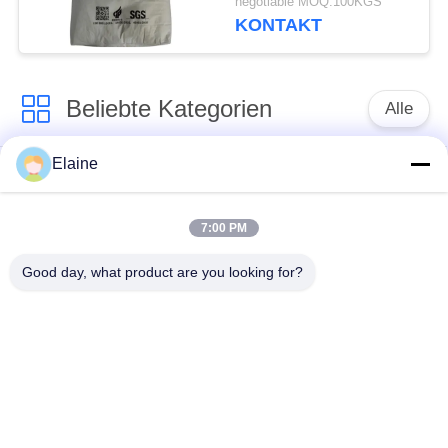
negotiable MOQ:100KGS
Pulver
KONTAKT
Beliebte Kategorien
Alle
Elaine
Kalziumzink-
PVC-Hitzestabilisator
Stabilisator
7:00 PM
PVCverbundkörnchen
UPVC-Einbauteile
Good day, what product are you looking for?
Führung basierte
Industrielles
PVC-Stabilisator
Plastifiziermittel
Auswirkungsmodifizierer
PVC-Schmiermittel
für PVC