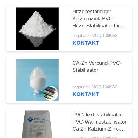
PRIVACY
POLICY
Hitzebeständiger
Kalziumzink PVC-
Hitze-Stabilisator für
PVC-Einspritzung
negotiable MOQ:100KGS
Extrustions-Produkte
KONTAKT
CA-Zn Verbund-PVC-
Stabilisator
negotiable MOQ:100KGS
KONTAKT
PVC-Textilstabilisator
PVC-Wärmestabilisator
Ca Zn Kalzium-Zink-
Verbundstabilisator