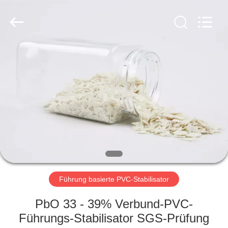
Liancheng
Chemical
Co.,
Ltd..
All
Rights
Reserved.
HAUS
PRODUKTE
ÜBER
UNS
FABRIK-
AUSFLUG
Führung basierte PVC-Stabilisator
PbO 33 - 39% Verbund-PVC-
QUALITÄTSKONTROLLE
Führungs-Stabilisator SGS-Prüfung