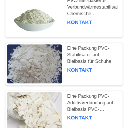
PVC-Blei-basierter
PRIVACY
Verbundwärmestabilisator
POLICY
Chemische
Zusatzstoffe Blei-Salz-
KONTAKT
Verbindungstabilisator
Eine Packung PVC-
Stabilisator auf
Bleibasis für Schuhe
KONTAKT
Eine Packung PVC-
Additivverbindung auf
Bleibasis PVC-
Flachwärmestabilisator
KONTAKT
für PVC-Fensterprofile