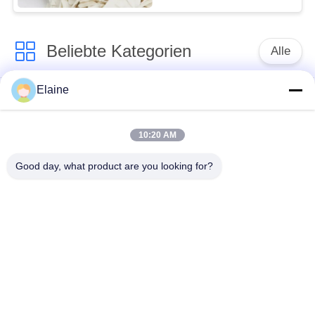
Beliebte Kategorien
Alle
Elaine
Kalziumzink-
PVC-Hitzestabilisator
Stabilisator
10:20 AM
PVCverbundkörnchen
UPVC-Einbauteile
Good day, what product are you looking for?
Führung basierte
Industrielles
PVC-Stabilisator
Plastifiziermittel
Auswirkungsmodifizierer
PVC-Schmiermittel
für PVC