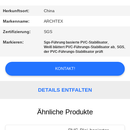
TRETEN
Herkunftsort:
China
SIE
Markenname:
ARCHTEX
MIT
Zertifizierung:
SGS
UNS
Markieren:
,
Sgs-Führung basierte PVC-Stabilisator
,
,
IN
Weiß blättert PVC-Führungs-Stabilisator ab
SGS
der PVC-Führungs-Stabilisator prüft
VERBINDUNG
KONTAKT!
FORDERN
SIE EIN
DETAILS ENTFALTEN
ZITAT
Ähnliche Produkte
SITEMAP