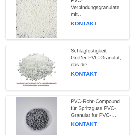
PVC-
PRIVACY
Verbindungsgranulate
POLICY
mit
Temperaturbeständigkeit
KONTAKT
von 80 °C
Aufprallfestigkeit PVC-
Verbindung für
Injektions-PVC-Fittings
Schlagfestigkeit
Größer PVC-Granulat,
das die
Entflammbarkeit nach
KONTAKT
UL-Standard für Draht
und Kabel bietet
PVC-Rohr-Compound
für Spritzguss PVC-
Granulat für PVC-
Profile und -Rohre
KONTAKT