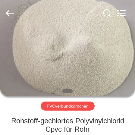
Liancheng
Chemical
Co.,
Ltd..
All
Rights
Reserved.
HAUS
PRODUKTE
ÜBER
UNS
FABRIK-
AUSFLUG
PVCverbundkörnchen
Rohstoff-gechlortes Polyvinylchlorid
QUALITÄTSKONTROLLE
Cpvc für Rohr