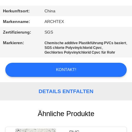
TRETEN
Herkunftsort:
China
SIE
Markenname:
ARCHTEX
MIT
Zertifizierung:
SGS
UNS
Markieren:
,
Chemische additive Plastikführung PVCs basiert
,
IN
SGS chlorte Polyvinylchlorid Cpvc
Gechlortes Polyvinylchlorid Cpvc für Rohr
VERBINDUNG
KONTAKT!
FORDERN
SIE EIN
DETAILS ENTFALTEN
ZITAT
Ähnliche Produkte
SITEMAP