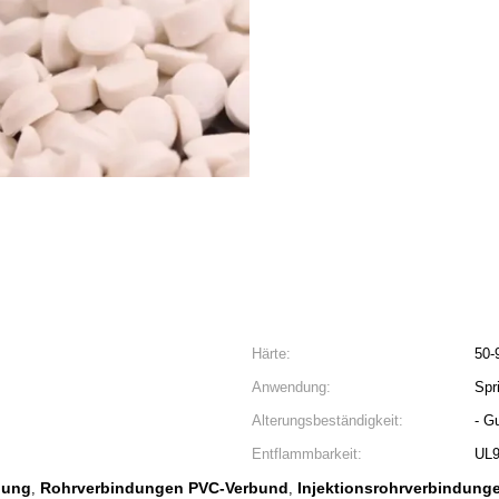
Härte:
50-
Anwendung:
Spr
Alterungsbeständigkeit:
- Gu
Entflammbarkeit:
UL9
dung
Rohrverbindungen PVC-Verbund
Injektionsrohrverbindung
,
,