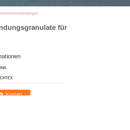
ktionsrohrverbindungen
ndungsgranulate für
mationen
INA
CHTEX
Kontakt