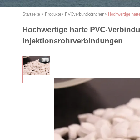
Startseite
>
Produkte
>
PVCverbundkörnchen
>
Hochwertige hart
Hochwertige harte PVC-Verbind
Injektionsrohrverbindungen