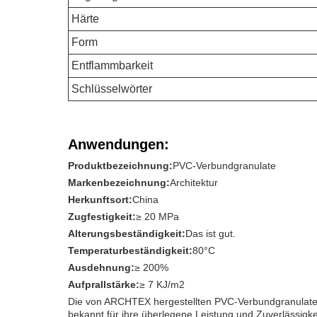
Härte
Form
Entflammbarkeit
Schlüsselwörter
Anwendungen:
Produktbezeichnung:
PVC-Verbundgranulate
Markenbezeichnung:
Architektur
Herkunftsort:
China
Zugfestigkeit:
≥ 20 MPa
Alterungsbeständigkeit:
Das ist gut.
Temperaturbeständigkeit:
80°C
Ausdehnung:
≥ 200%
Aufprallstärke:
≥ 7 KJ/m2
Die von ARCHTEX hergestellten PVC-Verbundgranulate si
bekannt für ihre überlegene Leistung und Zuverlässigke