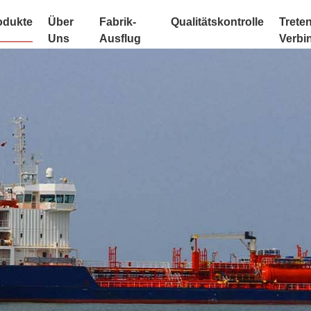
odukte
Über
Fabrik-
Qualitätskontrolle
Treten
Uns
Ausflug
Verbi