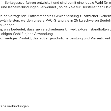
 in Spritzgussverfahren entwickelt und sind somit eine ideale Wahl fü
und Kabelverbindungen verwendet., so daß sie für Hersteller der Elek
e hervorragende Entflammbarkeit.Gewährleistung zusätzlicher Sicherhe
währleisten, werden unsere PVC-Granulate in 25 kg schweren Beuteln ve
n können.
, was bedeutet, dass sie verschiedenen Umweltfaktoren standhalten un
nglebigen Wahl für jede Anwendung.
ertiges Produkt, das außergewöhnliche Leistung und Vielseitigkeit bie
kabelverbindungen