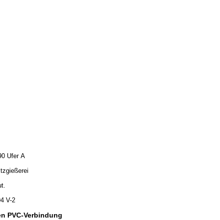
90 Ufer A
itzgießerei
t.
4 V-2
en PVC-Verbindung