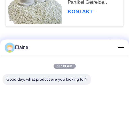
Partikel Getreide
Harzpellets für
KONTAKT
Flanschverbindungsanlage
ANSI SCH80 Standard
PVC CPVC
Integralflansch PVC
Rohrbelag Cpvc
Beliebte Kategorien
Alle
Elaine
Blindflansch
Kalziumzink-
11:39 AM
PVC-Hitzestabilisator
Stabilisator
Good day, what product are you looking for?
PVCverbundkörnchen
UPVC-Einbauteile
Führung basierte
Industrielles
PVC-Stabilisator
Plastifiziermittel