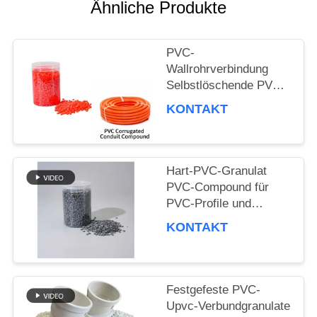
Ähnliche Produkte
ZITAT
PVC-
Wallrohrverbindung
SITEMAP
Selbstlöschende PVC-
Faltkabel Elektrokabel
KONTAKT
Wallrohrverbindung
PRIVACY
POLICY
Hart-PVC-Granulat
PVC-Compound für
PVC-Profile und
Spritzguss-PVC-
KONTAKT
Rohrverbindungsstücke
Festgefeste PVC-
Upvc-Verbundgranulate