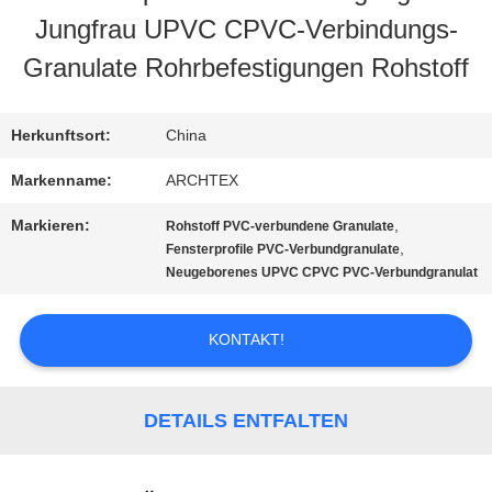
Jungfrau UPVC CPVC-Verbindungs-
QUALITÄTSKONTROLLE
Granulate Rohrbefestigungen Rohstoff
TRETEN
Herkunftsort:
China
SIE
Markenname:
ARCHTEX
MIT
Markieren:
,
Rohstoff PVC-verbundene Granulate
,
Fensterprofile PVC-Verbundgranulate
UNS
Neugeborenes UPVC CPVC PVC-Verbundgranulat
IN
KONTAKT!
VERBINDUNG
DETAILS ENTFALTEN
FORDERN
SIE EIN