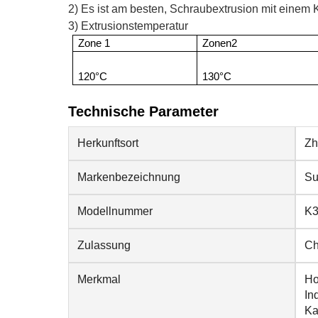
2) Es ist am besten, Schraubextrusion mit einem
3) Extrusionstemperatur
Zone 1
Zonen
2
120°C
130°C
Technische Parameter
Herkunftsort
Zh
Markenbezeichnung
Su
Modellnummer
K
Zulassung
Ch
Merkmal
Ho
In
Ka