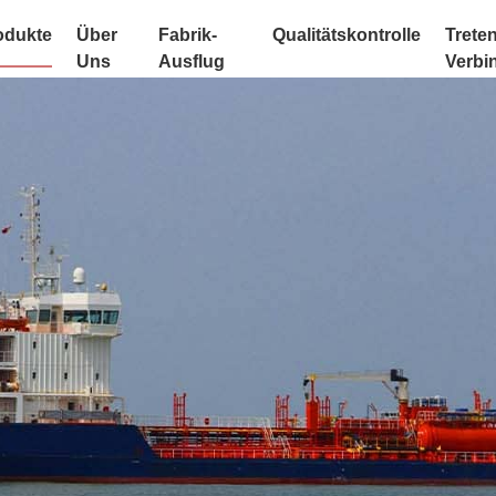
odukte
Über
Fabrik-
Qualitätskontrolle
Treten
Uns
Ausflug
Verbi