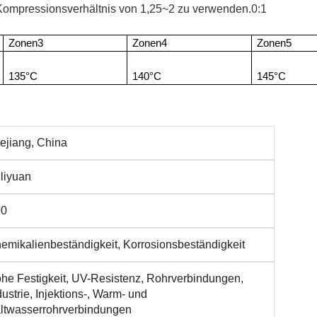
 Kompressionsverhältnis von 1,25~2 zu verwenden.0:1
Zonen
3
Zonen
4
Zonen
5
135°C
140°C
145°C
ejiang, China
liyuan
30
emikalienbeständigkeit, Korrosionsbeständigkeit
he Festigkeit, UV-Resistenz, Rohrverbindungen,
dustrie, Injektions-, Warm- und
ltwasserrohrverbindungen