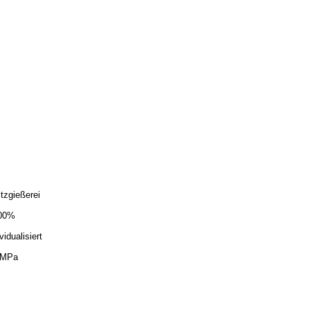
itzgießerei
00%
vidualisiert
0MPa