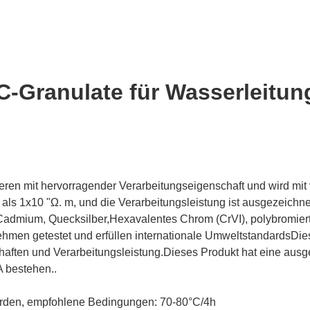
C-Granulate für Wasserleitun
ren mit hervorragender Verarbeitungseigenschaft und wird mit
 als 1x10 "Ω. m, und die Verarbeitungsleistung ist ausgezeich
, Cadmium, Quecksilber,Hexavalentes Chrom (CrVI), polybromier
men getestet und erfüllen internationale UmweltstandardsDi
chaften und Verarbeitungsleistung.Dieses Produkt hat eine aus
 bestehen..
werden, empfohlene Bedingungen: 70-80
°C
/4h